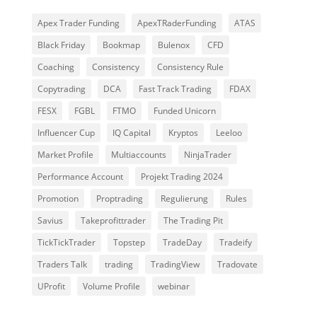
Apex Trader Funding
ApexTRaderFunding
ATAS
Black Friday
Bookmap
Bulenox
CFD
Coaching
Consistency
Consistency Rule
Copytrading
DCA
Fast Track Trading
FDAX
FESX
FGBL
FTMO
Funded Unicorn
Influencer Cup
IQ Capital
Kryptos
Leeloo
Market Profile
Multiaccounts
NinjaTrader
Performance Account
Projekt Trading 2024
Promotion
Proptrading
Regulierung
Rules
Savius
Takeprofittrader
The Trading Pit
TickTickTrader
Topstep
TradeDay
Tradeify
Traders Talk
trading
TradingView
Tradovate
UProfit
Volume Profile
webinar