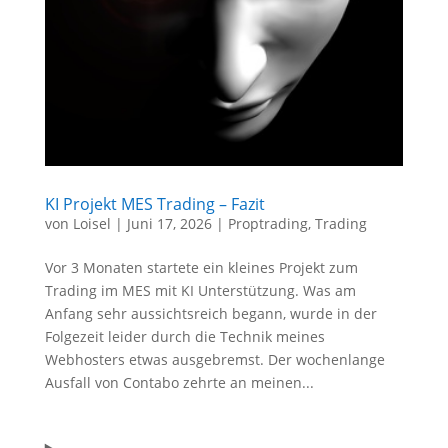
KI Projekt MES Trading – Fazit
von
Loisel
|
Juni 17, 2026
|
Proptrading
,
Trading
Vor 3 Monaten startete ein kleines Projekt zum
Trading im MES mit KI Unterstützung. Was am
Anfang sehr aussichtsreich begann, wurde in der
Folgezeit leider durch die Technik meines
Webhosters etwas ausgebremst. Der wochenlange
Ausfall von Contabo zehrte an meinen...