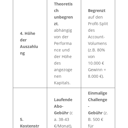
Theoretis
ch
Begrenzt
unbegren
auf den
zt
,
Profit-Split
abhängig
des
4. Höhe
von der
Account-
der
Performa
Volumens
Auszahlu
nce und
(z.B. 80%
ng
der Höhe
von
des
10.000 €
angezoge
Gewinn =
nen
8.000 €).
Kapitals.
Einmalige
Laufende
Challenge
Abo-
-
Gebühr
(c
Gebühr
(z.
5.
a. 38-43
B. 500 €
Kostenstr
€/Monat),
für