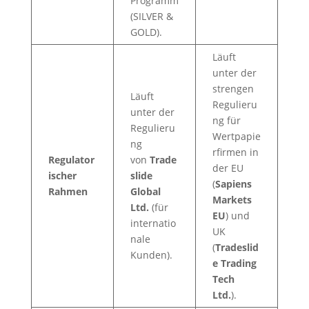
Programm
(SILVER &
GOLD).
Läuft
unter der
strengen
Läuft
Regulieru
unter der
ng für
Regulieru
Wertpapie
ng
rfirmen in
Regulator
von
Trade
der EU
ischer
slide
(
Sapiens
Rahmen
Global
Markets
Ltd.
(für
EU
) und
internatio
UK
nale
(
Tradeslid
Kunden).
e Trading
Tech
Ltd.
).