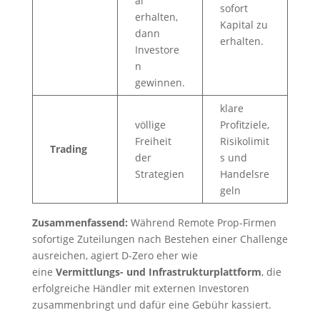
al
sofort
erhalten,
Kapital zu
dann
erhalten.
Investore
n
gewinnen.
klare
völlige
Profitziele,
Freiheit
Risikolimit
Trading
der
s und
Strategien
Handelsre
geln
Zusammenfassend:
Während Remote Prop-Firmen
sofortige Zuteilungen nach Bestehen einer Challenge
ausreichen, agiert D-Zero eher wie
eine
Vermittlungs- und Infrastrukturplattform
, die
erfolgreiche Händler mit externen Investoren
zusammenbringt und dafür eine Gebühr kassiert.