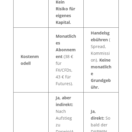
Kein
Risiko für
eigenes
Kapital.
Handelsg
Monatlich
ebühren
(
es
Spread,
Abonnem
Kommissi
Kostenm
ent
(38 €
on).
Keine
odell
für
monatlich
FX/CFDs,
e
43 € für
Grundgeb
Futures).
ühr.
Ja, aber
indirekt:
Nach
Ja,
Aufstieg
direkt:
So
zu
bald der
DarwinIA
DARWIN