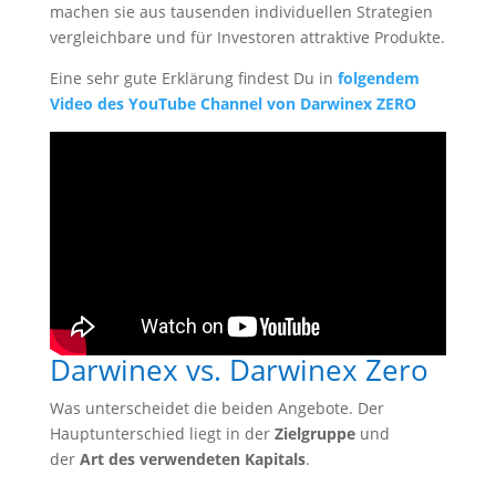
machen sie aus tausenden individuellen Strategien
vergleichbare und für Investoren attraktive Produkte.
Eine sehr gute Erklärung findest Du in
folgendem
Video des YouTube Channel von Darwinex ZERO
Darwinex vs. Darwinex Zero
Was unterscheidet die beiden Angebote. Der
Hauptunterschied liegt in der
Zielgruppe
und
der
Art des verwendeten Kapitals
.