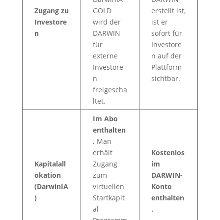
Zugang zu
GOLD
erstellt ist,
Investore
wird der
ist er
n
DARWIN
sofort für
für
Investore
externe
n auf der
Investore
Plattform
n
sichtbar.
freigescha
ltet.
Im Abo
enthalten
.
Man
erhält
Kostenlos
Kapitalall
Zugang
im
okation
zum
DARWIN-
(DarwinIA
virtuellen
Konto
)
Startkapit
enthalten
al-
.