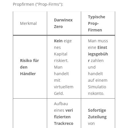
Propfirmen ("Prop-Firms"):
Typische
Darwinex
Merkmal
Prop-
Zero
Firmen
Kein
eige
Man muss
nes
eine
Einst
Kapital
iegsgebüh
Risiko für
riskiert.
r
zahlen
den
Man
und
Händler
handelt
handelt
mit
auf einem
virtuellem
Simulatio
Geld.
nskonto.
Aufbau
eines
veri
Sofortige
fizierten
Zuteilung
Trackreco
von