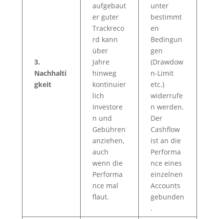
aufgebaut
unter
er guter
bestimmt
Trackreco
en
rd kann
Bedingun
über
gen
3.
Jahre
(Drawdow
Nachhalti
hinweg
n-Limit
gkeit
kontinuier
etc.)
lich
widerrufe
Investore
n werden.
n und
Der
Gebühren
Cashflow
anziehen,
ist an die
auch
Performa
wenn die
nce eines
Performa
einzelnen
nce mal
Accounts
flaut.
gebunden
.