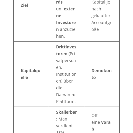
rds
,
Kapital je
Ziel
um
exter
nach
ne
gekaufter
Investore
Accountgr
n
anzuzie
öße
hen.
Drittinves
toren
(Pri
vatperson
en,
Kapitalqu
Demokon
Institution
elle
to
en) über
die
Darwinex-
Plattform.
Skalierbar
Oft
: Man
eine
vora
verdient
b
15%