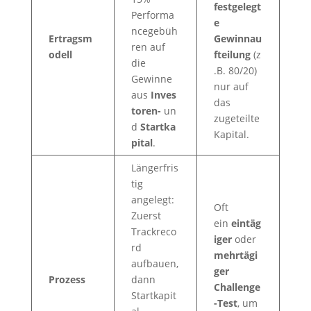
festgelegt
Performa
e
ncegebüh
Ertragsm
Gewinnau
ren auf
odell
fteilung
(z
die
.B. 80/20)
Gewinne
nur auf
aus
Inves
das
toren-
un
zugeteilte
d
Startka
Kapital.
pital
.
Längerfris
tig
angelegt:
Oft
Zuerst
ein
eintäg
Trackreco
iger
oder
rd
mehrtägi
aufbauen,
ger
Prozess
dann
Challenge
Startkapit
-Test
, um