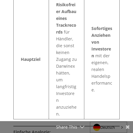
Risikofrei
er Aufbau
eines
Trackreco
Sofortiges
rds
für
Anziehen
Händler,
von
die sonst
Investore
keinen
n
mit der
Hauptziel
Zugang zu
eigenen,
Darwinex
realen
hätten,
Handelsp
um
erformanc
langfristig
e.
Investore
n
anzuziehe
n.
Share This
Deutsch
Einfache Analogie: