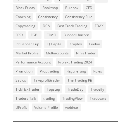
Black Friday
Bookmap
Bulenox
CFD
Coaching
Consistency
Consistency Rule
Copytrading
DCA
Fast Track Trading
FDAX
FESX
FGBL
FTMO
Funded Unicorn
Influencer Cup
IQ Capital
Kryptos
Leeloo
Market Profile
Multiaccounts
NinjaTrader
Performance Account
Projekt Trading 2024
Promotion
Proptrading
Regulierung
Rules
Savius
Takeprofittrader
The Trading Pit
TickTickTrader
Topstep
TradeDay
Tradeify
Traders Talk
trading
TradingView
Tradovate
UProfit
Volume Profile
webinar