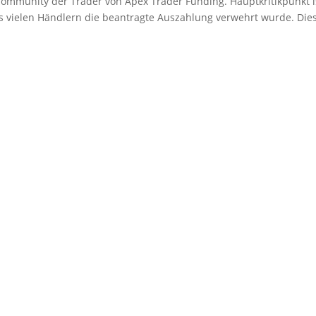
Community der Trader von Apex Trader Funding. Hauptkritikpunkt i
ss vielen Händlern die beantragte Auszahlung verwehrt wurde. Die