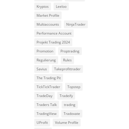
Kryptos
Leeloo
Market Profile
Multiaccounts
NinjaTrader
Performance Account
Projekt Trading 2024
Promotion
Proptrading
Regulierung
Rules
Savius
Takeprofittrader
The Trading Pit
TickTickTrader
Topstep
TradeDay
Tradeify
Traders Talk
trading
TradingView
Tradovate
UProfit
Volume Profile