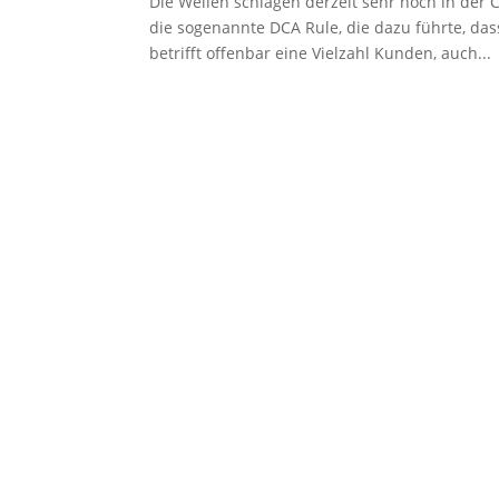
Die Wellen schlagen derzeit sehr hoch in der 
die sogenannte DCA Rule, die dazu führte, da
betrifft offenbar eine Vielzahl Kunden, auch...