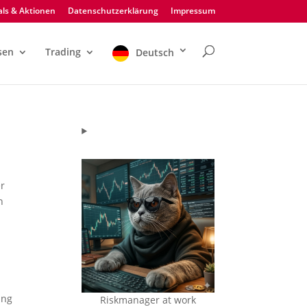
ls & Aktionen
Datenschutzerklärung
Impressum
sen
Trading
Deutsch
er
n
ing
Riskmanager at work