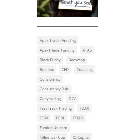
Apex Trader Funding
ApexTRaderFunding
ATAS
Black Friday
Bookmap
Bulenox
CFD
Coaching
Consistency
Consistency Rule
Copytrading
DCA
Fast Track Trading
FDAX
FESX
FGBL
FTMO
Funded Unicorn
Influencer Cup
IQ Capital