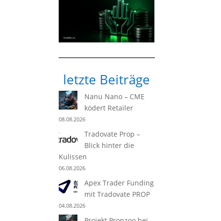
letzte Beiträge
Nanu Nano – CME
ködert Retailer
08.08.2026
Tradovate Prop –
Blick hinter die
Kulissen
06.08.2026
Apex Trader Funding
mit Tradovate PROP
04.08.2026
Projekt Propzoo bei