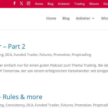
Home
Blog
Anbieter
Trading
Wissen
Dea
Home
Blog
Anbieter
Wis
 – Part 2
ing
,
DCA
,
Funded Trader
,
Futures
,
Promotion
,
Proptrading
r einfach nur für einen guten Podcast zum Thema Trading. Bei d
Of Tomorrow, der von einem erfolgreichen Forexhändler seit einige
– Rules & more
ing
,
Consistency
,
DCA
,
Funded Trader
,
Futures
,
Promotion
,
Proptrad