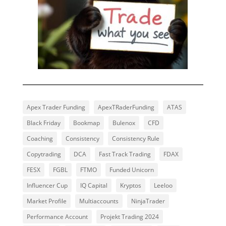
Apex Trader Funding
ApexTRaderFunding
ATAS
Black Friday
Bookmap
Bulenox
CFD
Coaching
Consistency
Consistency Rule
Copytrading
DCA
Fast Track Trading
FDAX
FESX
FGBL
FTMO
Funded Unicorn
Influencer Cup
IQ Capital
Kryptos
Leeloo
Market Profile
Multiaccounts
NinjaTrader
Performance Account
Projekt Trading 2024