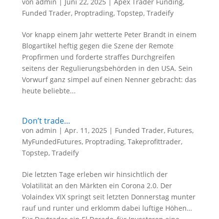
von
admin
|
Juni 22, 2025
|
Apex Trader Funding
,
Funded Trader
,
Proptrading
,
Topstep
,
Tradeify
Vor knapp einem Jahr wetterte Peter Brandt in einem
Blogartikel heftig gegen die Szene der Remote
Propfirmen und forderte straffes Durchgreifen
seitens der Regulierungsbehörden in den USA. Sein
Vorwurf ganz simpel auf einen Nenner gebracht: das
heute beliebte...
Don’t trade…
von
admin
|
Apr. 11, 2025
|
Funded Trader
,
Futures
,
MyFundedFutures
,
Proptrading
,
Takeprofittrader
,
Topstep
,
Tradeify
Die letzten Tage erleben wir hinsichtlich der
Volatilität an den Märkten ein Corona 2.0. Der
Volaindex VIX springt seit letzten Donnerstag munter
rauf und runter und erklomm dabei luftige Höhen…