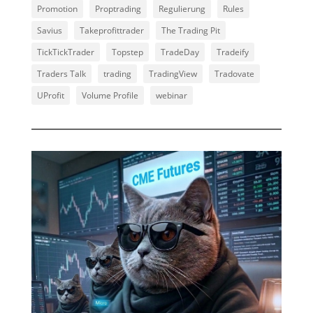
Promotion
Proptrading
Regulierung
Rules
Savius
Takeprofittrader
The Trading Pit
TickTickTrader
Topstep
TradeDay
Tradeify
Traders Talk
trading
TradingView
Tradovate
UProfit
Volume Profile
webinar