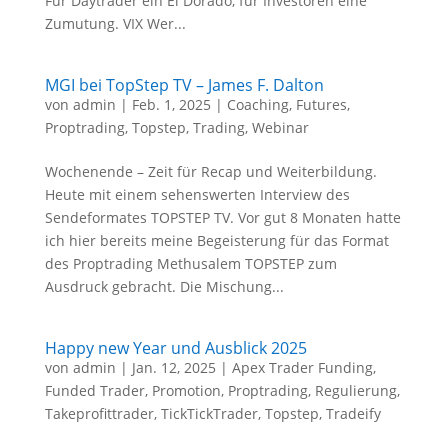
Für Daytrader ein El Dorado, für Investoren eine
Zumutung. VIX Wer...
MGI bei TopStep TV – James F. Dalton
von
admin
|
Feb. 1, 2025
|
Coaching
,
Futures
,
Proptrading
,
Topstep
,
Trading
,
Webinar
Wochenende – Zeit für Recap und Weiterbildung.
Heute mit einem sehenswerten Interview des
Sendeformates TOPSTEP TV. Vor gut 8 Monaten hatte
ich hier bereits meine Begeisterung für das Format
des Proptrading Methusalem TOPSTEP zum
Ausdruck gebracht. Die Mischung...
Happy new Year und Ausblick 2025
von
admin
|
Jan. 12, 2025
|
Apex Trader Funding
,
Funded Trader
,
Promotion
,
Proptrading
,
Regulierung
,
Takeprofittrader
,
TickTickTrader
,
Topstep
,
Tradeify