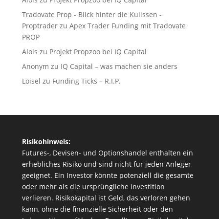
Tradovate Prop - Blick hinter die Kulissen -
Proptrader
zu
Apex Trader Funding mit Tradovate
PROP
Alois
zu
Projekt Propzoo bei IQ Capital
Anonym
zu
IQ Capital – was machen sie anders
Loisel
zu
Funding Ticks – R.I.P.
Risikohinweis:
Futures-, Devisen- und Optionshandel enthalten ein
erhebliches Risiko und sind nicht für jeden Anleger
geeignet. Ein Investor könnte potenziell die gesamte
oder mehr als die ursprüngliche Investition
verlieren. Risikokapital ist Geld, das verloren gehen
kann, ohne die finanzielle Sicherheit oder den