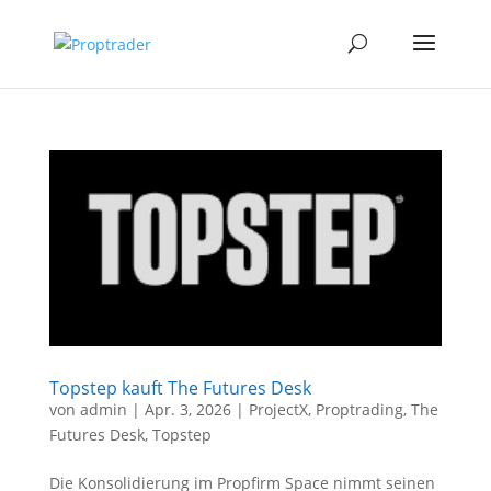
Topstep kauft The Futures Desk
von
admin
|
Apr. 3, 2026
|
ProjectX
,
Proptrading
,
The
Futures Desk
,
Topstep
Die Konsolidierung im Propfirm Space nimmt seinen