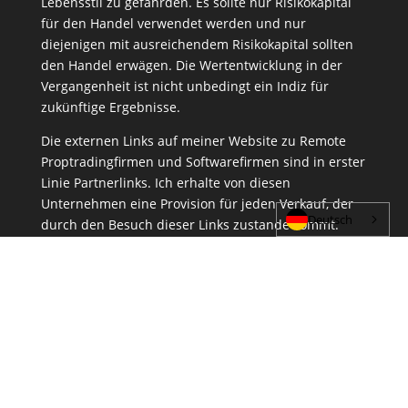
Lebensstil zu gefährden. Es sollte nur Risikokapital
für den Handel verwendet werden und nur
diejenigen mit ausreichendem Risikokapital sollten
den Handel erwägen. Die Wertentwicklung in der
Vergangenheit ist nicht unbedingt ein Indiz für
zukünftige Ergebnisse.
Die externen Links auf meiner Website zu Remote
Proptradingfirmen und Softwarefirmen sind in erster
Linie Partnerlinks. Ich erhalte von diesen
Unternehmen eine Provision für jeden Verkauf, der
Deutsch
durch den Besuch dieser Links zustande kommt.
Allerdings empfehle ich nur Unternehmen und
Software, die ich persönlich benutze und tatsächlich
empfehle
Home
Blog
Anbieter
Trading
Wissen