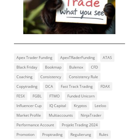
Apex Trader Funding
ApexTRaderFunding
ATAS
Black Friday
Bookmap
Bulenox
CFD
Coaching
Consistency
Consistency Rule
Copytrading
DCA
Fast Track Trading
FDAX
FESX
FGBL
FTMO
Funded Unicorn
Influencer Cup
IQ Capital
Kryptos
Leeloo
Market Profile
Multiaccounts
NinjaTrader
Performance Account
Projekt Trading 2024
Promotion
Proptrading
Regulierung
Rules