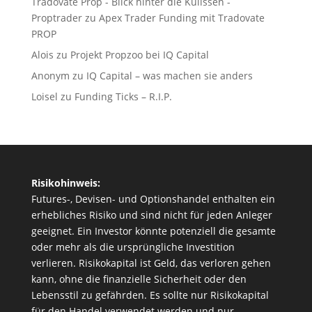
Tradovate Prop - Blick hinter die Kulissen -
Proptrader
zu
Apex Trader Funding mit Tradovate
PROP
Alois
zu
Projekt Propzoo bei IQ Capital
Anonym
zu
IQ Capital – was machen sie anders
Loisel
zu
Funding Ticks – R.I.P.
Risikohinweis:
Futures-, Devisen- und Optionshandel enthalten ein
erhebliches Risiko und sind nicht für jeden Anleger
geeignet. Ein Investor könnte potenziell die gesamte
oder mehr als die ursprüngliche Investition
verlieren. Risikokapital ist Geld, das verloren gehen
kann, ohne die finanzielle Sicherheit oder den
Lebensstil zu gefährden. Es sollte nur Risikokapital
für den Handel verwendet werden und nur