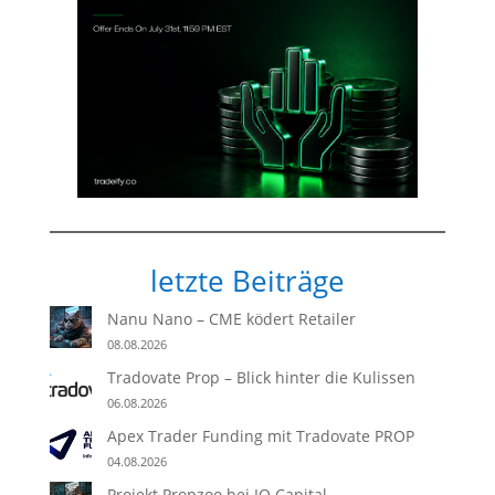
letzte Beiträge
Nanu Nano – CME ködert Retailer
08.08.2026
Tradovate Prop – Blick hinter die Kulissen
06.08.2026
Apex Trader Funding mit Tradovate PROP
04.08.2026
Projekt Propzoo bei IQ Capital