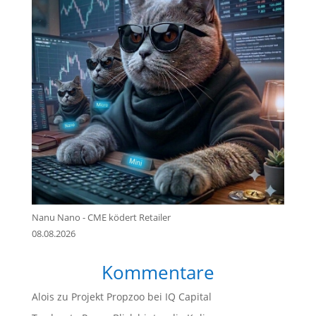
Nanu Nano - CME ködert Retailer
08.08.2026
Kommentare
Alois
zu
Projekt Propzoo bei IQ Capital