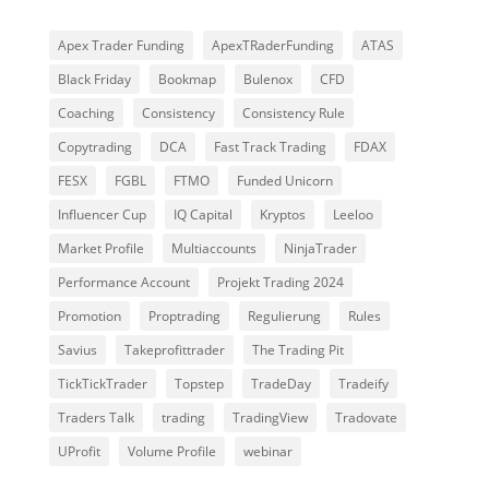
Apex Trader Funding
ApexTRaderFunding
ATAS
Black Friday
Bookmap
Bulenox
CFD
Coaching
Consistency
Consistency Rule
Copytrading
DCA
Fast Track Trading
FDAX
FESX
FGBL
FTMO
Funded Unicorn
Influencer Cup
IQ Capital
Kryptos
Leeloo
Market Profile
Multiaccounts
NinjaTrader
Performance Account
Projekt Trading 2024
Promotion
Proptrading
Regulierung
Rules
Savius
Takeprofittrader
The Trading Pit
TickTickTrader
Topstep
TradeDay
Tradeify
Traders Talk
trading
TradingView
Tradovate
UProfit
Volume Profile
webinar