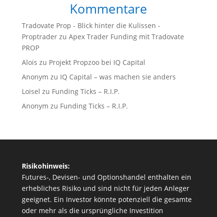
Kommentare
Tradovate Prop - Blick hinter die Kulissen -
Proptrader
zu
Apex Trader Funding mit Tradovate
PROP
Alois
zu
Projekt Propzoo bei IQ Capital
Anonym
zu
IQ Capital – was machen sie anders
Loisel
zu
Funding Ticks – R.I.P.
Anonym
zu
Funding Ticks – R.I.P.
Risikohinweis:
Futures-, Devisen- und Optionshandel enthalten ein
erhebliches Risiko und sind nicht für jeden Anleger
geeignet. Ein Investor könnte potenziell die gesamte
oder mehr als die ursprüngliche Investition