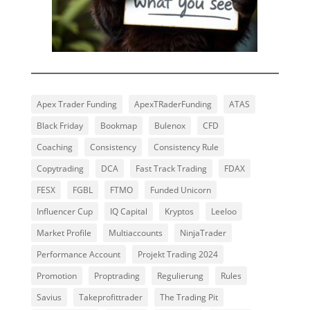
Apex Trader Funding
ApexTRaderFunding
ATAS
Black Friday
Bookmap
Bulenox
CFD
Coaching
Consistency
Consistency Rule
Copytrading
DCA
Fast Track Trading
FDAX
FESX
FGBL
FTMO
Funded Unicorn
Influencer Cup
IQ Capital
Kryptos
Leeloo
Market Profile
Multiaccounts
NinjaTrader
Performance Account
Projekt Trading 2024
Promotion
Proptrading
Regulierung
Rules
Savius
Takeprofittrader
The Trading Pit