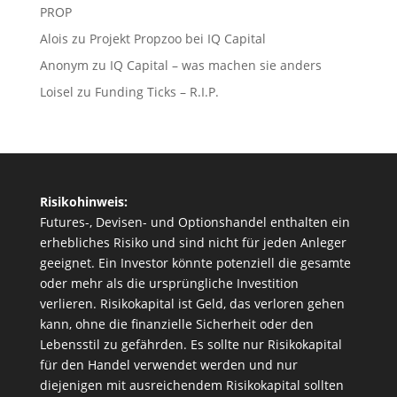
PROP
Alois
zu
Projekt Propzoo bei IQ Capital
Anonym
zu
IQ Capital – was machen sie anders
Loisel
zu
Funding Ticks – R.I.P.
Risikohinweis:
Futures-, Devisen- und Optionshandel enthalten ein
erhebliches Risiko und sind nicht für jeden Anleger
geeignet. Ein Investor könnte potenziell die gesamte
oder mehr als die ursprüngliche Investition
verlieren. Risikokapital ist Geld, das verloren gehen
kann, ohne die finanzielle Sicherheit oder den
Lebensstil zu gefährden. Es sollte nur Risikokapital
für den Handel verwendet werden und nur
diejenigen mit ausreichendem Risikokapital sollten