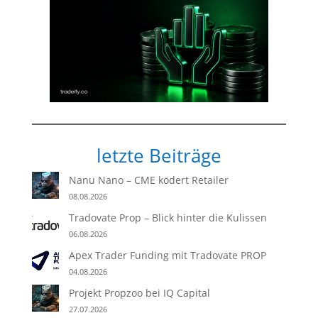
letzte Beiträge
Nanu Nano – CME ködert Retailer
08.08.2026
Tradovate Prop – Blick hinter die Kulissen
06.08.2026
Apex Trader Funding mit Tradovate PROP
04.08.2026
Projekt Propzoo bei IQ Capital
27.07.2026